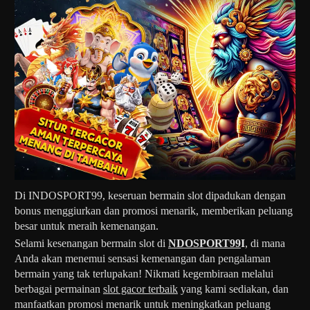
Di INDOSPORT99, keseruan bermain slot dipadukan dengan
bonus menggiurkan dan promosi menarik, memberikan peluang
besar untuk meraih kemenangan.
Selami kesenangan bermain slot di
NDOSPORT99
I
, di mana
Anda akan menemui sensasi kemenangan dan pengalaman
bermain yang tak terlupakan! Nikmati kegembiraan melalui
berbagai permainan
slot gacor terbaik
yang kami sediakan, dan
manfaatkan promosi menarik untuk meningkatkan peluang