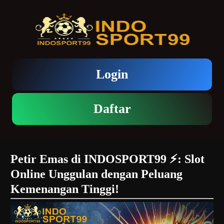
Login
Daftar
Petir Emas di INDOSPORT99 ⚡: Slot
Online Unggulan dengan Peluang
Kemenangan Tinggi!